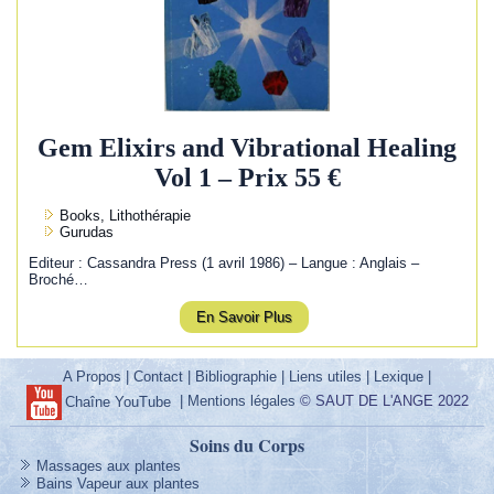
Gem Elixirs and Vibrational Healing
Vol 1 – Prix 55 €
Books, Lithothérapie
Gurudas
Editeur : Cassandra Press (1 avril 1986) – Langue : Anglais –
Broché…
En Savoir Plus
A Propos
|
Contact
|
Bibliographie
|
Liens utiles
|
Lexique
|
|
Mentions légales
© SAUT DE L'ANGE 2022
Chaîne YouTube
Soins du Corps
Massages aux plantes
Bains Vapeur aux plantes