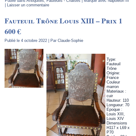
Publié dans
Antiquités
,
Fauteuils - Chaises
|
Marqué avec
Napoléon III
|
Laisser un commentaire
Fauteuil Trône Louis XIII – Prix 1
600 €
Publié le
4 octobre 2022
|
Par
Claude-Sophie
Type:
Fauteuil
Trône
Origine:
France
Couleur
marron
Materiaux :
cuir
Hauteur: 110
Longueur: 70
Epoque :
Louis XIII,
Louis XIV
Dimensions
H117 x L69 x
P70