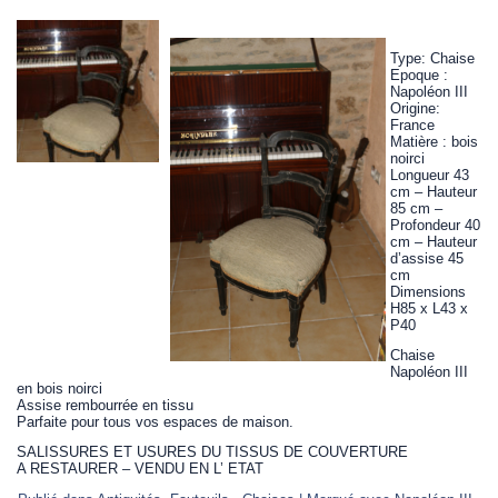
Type: Chaise
Epoque :
Napoléon III
Origine:
France
Matière : bois
noirci
Longueur 43
cm – Hauteur
85 cm –
Profondeur 40
cm – Hauteur
d’assise 45
cm
Dimensions
H85 x L43 x
P40
Chaise
Napoléon III
en bois noirci
Assise rembourrée en tissu
Parfaite pour tous vos espaces de maison.
SALISSURES ET USURES DU TISSUS DE COUVERTURE
A RESTAURER – VENDU EN L’ ETAT