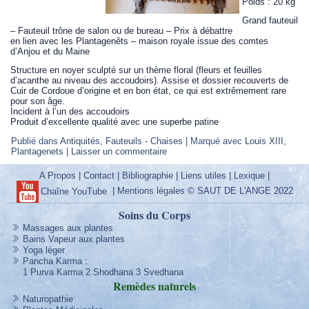
Poids : 20 kg
Grand fauteuil
– Fauteuil trône de salon ou de bureau – Prix à débattre
en lien avec les Plantagenêts – maison royale issue des comtes
d’Anjou et du Maine
Structure en noyer sculpté sur un thème floral (fleurs et feuilles
d’acanthe au niveau des accoudoirs). Assise et dossier recouverts de
Cuir de Cordoue d’origine et en bon état, ce qui est extrêmement rare
pour son âge.
Incident à l’un des accoudoirs
Produit d’excellente qualité avec une superbe patine
Publié dans
Antiquités
,
Fauteuils - Chaises
|
Marqué avec
Louis XIII
,
Plantagenets
|
Laisser un commentaire
A Propos
|
Contact
|
Bibliographie
|
Liens utiles
|
Lexique
|
|
Mentions légales
© SAUT DE L'ANGE 2022
Chaîne YouTube
Soins du Corps
Massages aux plantes
Bains Vapeur aux plantes
Yoga léger
Pancha Karma
:
1 Purva Karma
2 Shodhana
3 Svedhana
Remèdes
naturels
Naturopathie