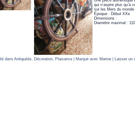
Une pièce authentique e
qui n’aspire plus qu’à v
sur les Mers du monde 
Époque : Début XXe
Dimensions :
Diamètre maximal : 11
lié dans
Antiquités
,
Décoration
,
Plaisance
|
Marqué avec
Marine
|
Laisser un