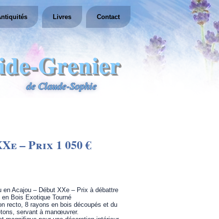
ntiquités
Livres
Contact
ide-Grenier
de Claude-Sophie
Xe – Prix 1 050 €
 en Acajou – Début XXe – Prix à débattre
 en Bois Exotique Tourné
on recto, 8 rayons en bois découpés et du
ons, servant à manœuvrer.