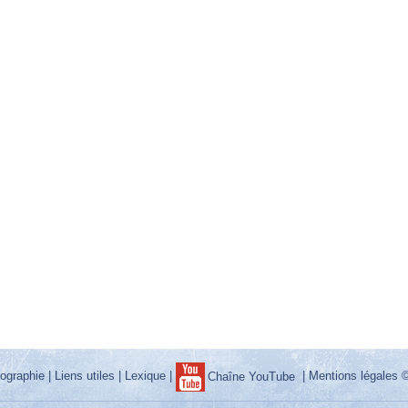
iographie
|
Liens utiles
|
Lexique
|
|
Mentions légales
©
Chaîne YouTube