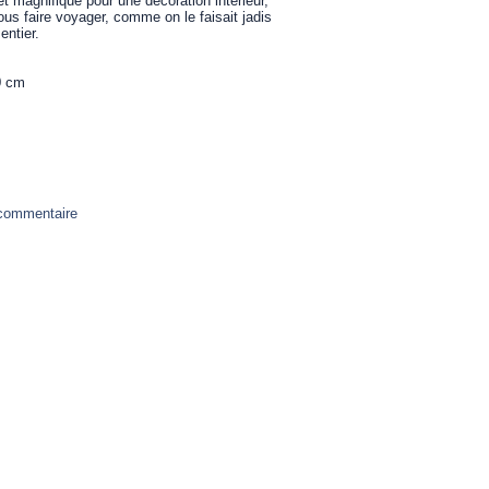
t magnifique pour une décoration intérieur,
ous faire voyager, comme on le faisait jadis
entier.
0 cm
 commentaire