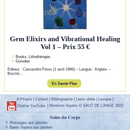
Gem Elixirs and Vibrational Healing
Vol 1 – Prix 55 €
Books, Lithothérapie
Gurudas
Editeur : Cassandra Press (1 avril 1986) – Langue : Anglais –
Broché…
En Savoir Plus
A Propos
|
Contact
|
Bibliographie
|
Liens utiles
|
Lexique
|
|
Mentions légales
© SAUT DE L'ANGE 2022
Chaîne YouTube
Soins du Corps
Massages aux plantes
Bains Vapeur aux plantes