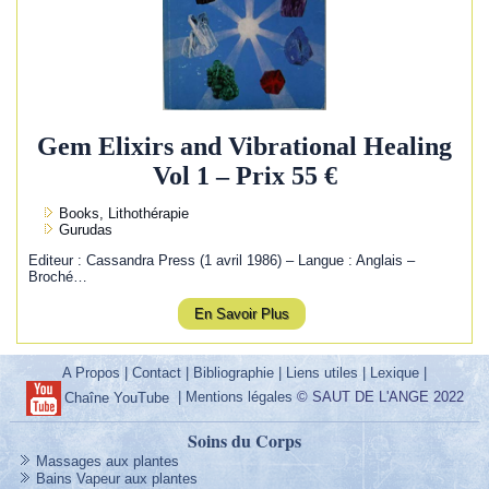
Gem Elixirs and Vibrational Healing
Vol 1 – Prix 55 €
Books, Lithothérapie
Gurudas
Editeur : Cassandra Press (1 avril 1986) – Langue : Anglais –
Broché…
En Savoir Plus
A Propos
|
Contact
|
Bibliographie
|
Liens utiles
|
Lexique
|
|
Mentions légales
© SAUT DE L'ANGE 2022
Chaîne YouTube
Soins du Corps
Massages aux plantes
Bains Vapeur aux plantes