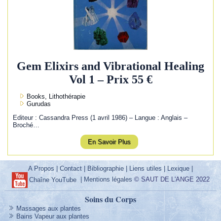
Gem Elixirs and Vibrational Healing
Vol 1 – Prix 55 €
Books, Lithothérapie
Gurudas
Editeur : Cassandra Press (1 avril 1986) – Langue : Anglais –
Broché…
En Savoir Plus
A Propos
|
Contact
|
Bibliographie
|
Liens utiles
|
Lexique
|
|
Mentions légales
© SAUT DE L'ANGE 2022
Chaîne YouTube
Soins du Corps
Massages aux plantes
Bains Vapeur aux plantes