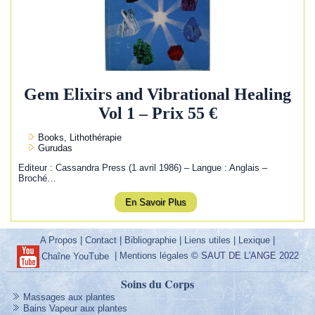
Gem Elixirs and Vibrational Healing
Vol 1 – Prix 55 €
Books, Lithothérapie
Gurudas
Editeur : Cassandra Press (1 avril 1986) – Langue : Anglais –
Broché…
En Savoir Plus
A Propos
|
Contact
|
Bibliographie
|
Liens utiles
|
Lexique
|
|
Mentions légales
© SAUT DE L'ANGE 2022
Chaîne YouTube
Soins du Corps
Massages aux plantes
Bains Vapeur aux plantes