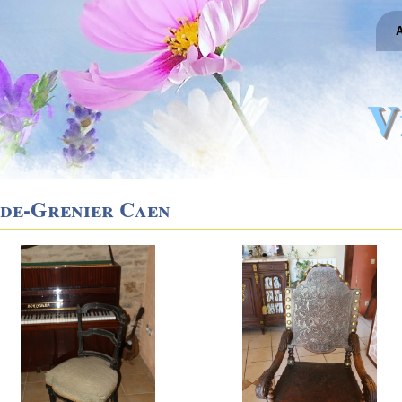
A
V
ide-Grenier Caen