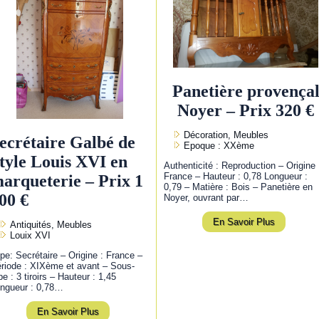
Panetière provença
Noyer – Prix 320 €
Décoration, Meubles
ecrétaire Galbé de
Epoque : XXème
tyle Louis XVI en
Authenticité : Reproduction – Origine 
France – Hauteur : 0,78 Longueur :
arqueterie – Prix 1
0,79 – Matière : Bois – Panetière en
00 €
Noyer, ouvrant par…
En Savoir Plus
Antiquités, Meubles
Louix XVI
pe: Secrétaire – Origine : France –
riode : XIXème et avant – Sous-
pe : 3 tiroirs – Hauteur : 1,45
ngueur : 0,78…
En Savoir Plus