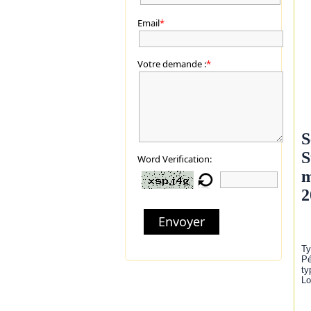
Email
*
Votre demande :
*
S
S
Word Verification:
m
2
Envoyer
Ty
Pé
ty
Lo