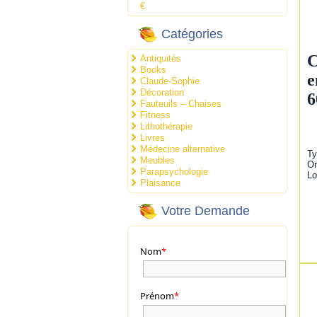
€
Catégories
C
Antiquités
Books
e
Claude-Sophie
Décoration
6
Fauteuils – Chaises
Fitness
Lithothérapie
Livres
Médecine alternative
Ty
Meubles
Or
Parapsychologie
Lo
Plaisance
Votre Demande
Nom
*
Prénom
*