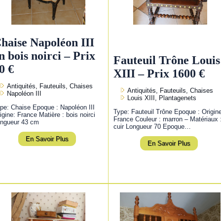
haise Napoléon III
n bois noirci – Prix
Fauteuil Trône Louis
0 €
XIII – Prix 1600 €
Antiquités, Fauteuils, Chaises
Antiquités, Fauteuils, Chaises
Napoléon III
Louis XIII, Plantagenets
pe: Chaise Epoque : Napoléon III
Type: Fauteuil Trône Epoque : Origin
igine: France Matière : bois noirci
France Couleur : marron – Matériaux 
ngueur 43 cm
cuir Longueur 70 Epoque…
En Savoir Plus
En Savoir Plus