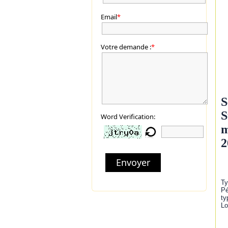
Email
*
Votre demande :
*
S
S
Word Verification:
m
2
Envoyer
Ty
Pé
ty
Lo