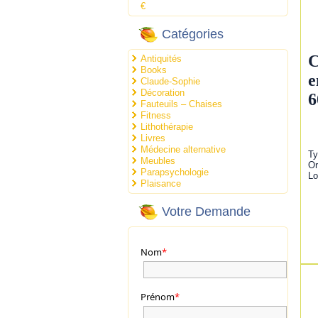
€
Catégories
C
Antiquités
Books
e
Claude-Sophie
Décoration
6
Fauteuils – Chaises
Fitness
Lithothérapie
Livres
Médecine alternative
Ty
Meubles
Or
Parapsychologie
Lo
Plaisance
Votre Demande
Nom
*
Prénom
*