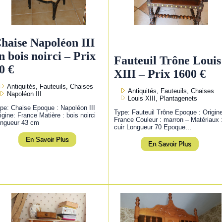
haise Napoléon III
n bois noirci – Prix
Fauteuil Trône Louis
0 €
XIII – Prix 1600 €
Antiquités, Fauteuils, Chaises
Antiquités, Fauteuils, Chaises
Napoléon III
Louis XIII, Plantagenets
pe: Chaise Epoque : Napoléon III
Type: Fauteuil Trône Epoque : Origin
igine: France Matière : bois noirci
France Couleur : marron – Matériaux 
ngueur 43 cm
cuir Longueur 70 Epoque…
En Savoir Plus
En Savoir Plus