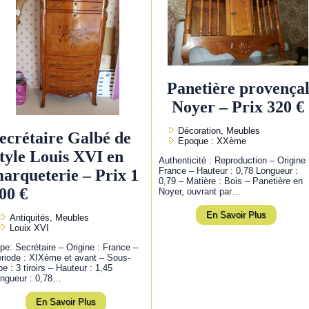
Panetière provença
Noyer – Prix 320 €
Décoration, Meubles
ecrétaire Galbé de
Epoque : XXème
tyle Louis XVI en
Authenticité : Reproduction – Origine 
France – Hauteur : 0,78 Longueur :
arqueterie – Prix 1
0,79 – Matière : Bois – Panetière en
00 €
Noyer, ouvrant par…
En Savoir Plus
Antiquités, Meubles
Louix XVI
pe: Secrétaire – Origine : France –
riode : XIXème et avant – Sous-
pe : 3 tiroirs – Hauteur : 1,45
ngueur : 0,78…
En Savoir Plus