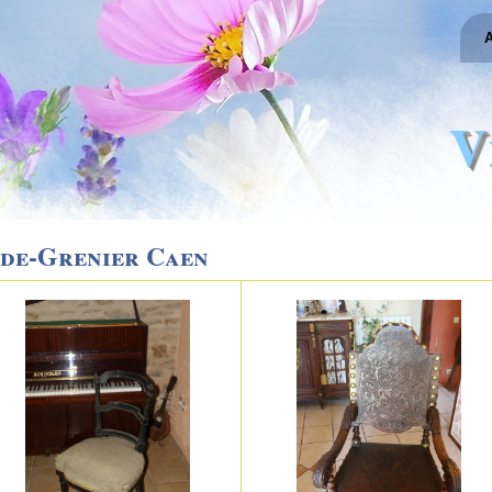
A
V
ide-Grenier Caen