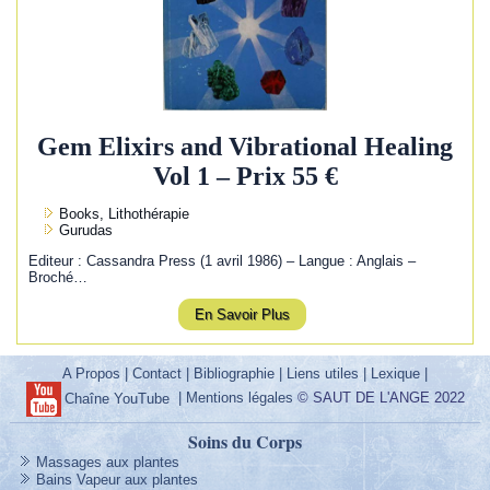
Gem Elixirs and Vibrational Healing
Vol 1 – Prix 55 €
Books, Lithothérapie
Gurudas
Editeur : Cassandra Press (1 avril 1986) – Langue : Anglais –
Broché…
En Savoir Plus
A Propos
|
Contact
|
Bibliographie
|
Liens utiles
|
Lexique
|
|
Mentions légales
© SAUT DE L'ANGE 2022
Chaîne YouTube
Soins du Corps
Massages aux plantes
Bains Vapeur aux plantes