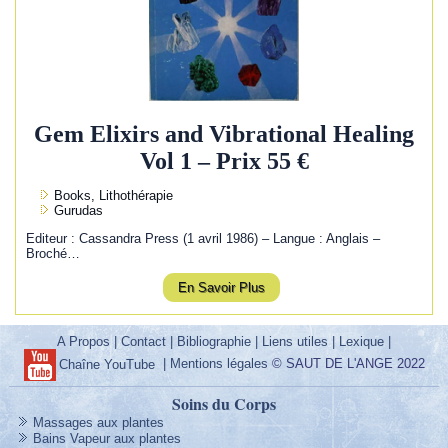
Gem Elixirs and Vibrational Healing
Vol 1 – Prix 55 €
Books, Lithothérapie
Gurudas
Editeur : Cassandra Press (1 avril 1986) – Langue : Anglais –
Broché…
En Savoir Plus
A Propos
|
Contact
|
Bibliographie
|
Liens utiles
|
Lexique
|
|
Mentions légales
© SAUT DE L'ANGE 2022
Chaîne YouTube
Soins du Corps
Massages aux plantes
Bains Vapeur aux plantes