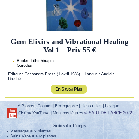
Gem Elixirs and Vibrational Healing
Vol 1 – Prix 55 €
Books, Lithothérapie
Gurudas
Editeur : Cassandra Press (1 avril 1986) – Langue : Anglais –
Broché…
En Savoir Plus
A Propos
|
Contact
|
Bibliographie
|
Liens utiles
|
Lexique
|
|
Mentions légales
© SAUT DE L'ANGE 2022
Chaîne YouTube
Soins du Corps
Massages aux plantes
Bains Vapeur aux plantes