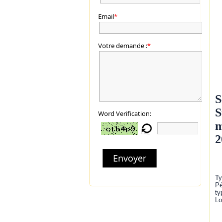
Email
*
Votre demande :
*
S
S
Word Verification:
m
2
Envoyer
Ty
Pé
ty
Lo