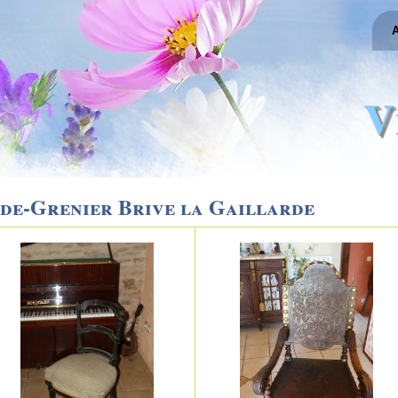
A
V
de-Grenier Brive la Gaillarde