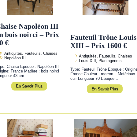
haise Napoléon III
n bois noirci – Prix
Fauteuil Trône Louis
0 €
XIII – Prix 1600 €
Antiquités, Fauteuils, Chaises
Antiquités, Fauteuils, Chaises
Napoléon III
Louis XIII, Plantagenets
pe: Chaise Epoque : Napoléon III
Type: Fauteuil Trône Epoque : Origin
igine: France Matière : bois noirci
France Couleur : marron – Matériaux 
ngueur 43 cm
cuir Longueur 70 Epoque…
En Savoir Plus
En Savoir Plus