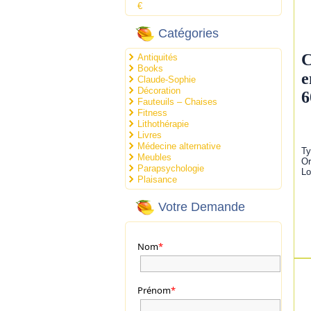
€
Catégories
C
Antiquités
Books
e
Claude-Sophie
Décoration
6
Fauteuils – Chaises
Fitness
Lithothérapie
Livres
Médecine alternative
Ty
Meubles
Or
Parapsychologie
Lo
Plaisance
Votre Demande
Nom
*
Prénom
*