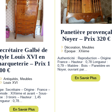
Panetière provença
Noyer – Prix 320 €
Décoration, Meubles
ecrétaire Galbé de
Epoque : XXème
tyle Louis XVI en
Authenticité : Reproduction – Origine 
France – Hauteur : 0,78 Longueur :
arqueterie – Prix 1
0,79 – Matière : Bois – Panetière en
00 €
Noyer, ouvrant par…
En Savoir Plus
Antiquités, Meubles
Louix XVI
pe: Secrétaire – Origine : France –
riode : XIXème et avant – Sous-
pe : 3 tiroirs – Hauteur : 1,45
ngueur : 0,78…
En Savoir Plus