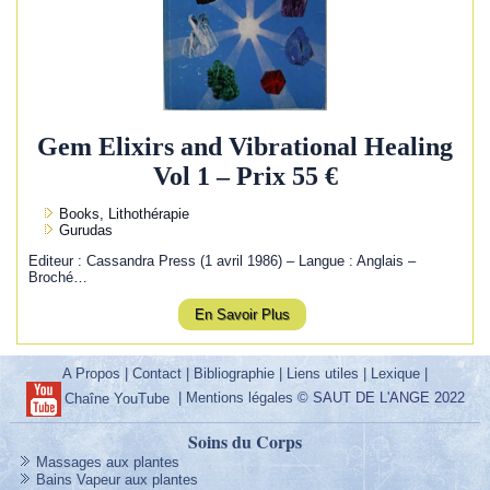
Gem Elixirs and Vibrational Healing
Vol 1 – Prix 55 €
Books, Lithothérapie
Gurudas
Editeur : Cassandra Press (1 avril 1986) – Langue : Anglais –
Broché…
En Savoir Plus
A Propos
|
Contact
|
Bibliographie
|
Liens utiles
|
Lexique
|
|
Mentions légales
© SAUT DE L'ANGE 2022
Chaîne YouTube
Soins du Corps
Massages aux plantes
Bains Vapeur aux plantes