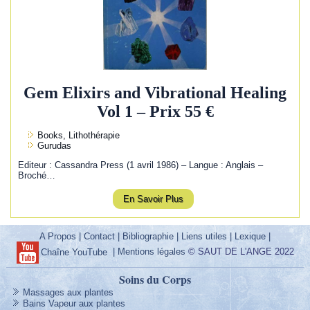
Gem Elixirs and Vibrational Healing
Vol 1 – Prix 55 €
Books, Lithothérapie
Gurudas
Editeur : Cassandra Press (1 avril 1986) – Langue : Anglais –
Broché…
En Savoir Plus
A Propos
|
Contact
|
Bibliographie
|
Liens utiles
|
Lexique
|
|
Mentions légales
© SAUT DE L'ANGE 2022
Chaîne YouTube
Soins du Corps
Massages aux plantes
Bains Vapeur aux plantes