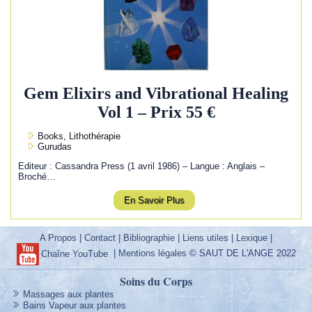
Gem Elixirs and Vibrational Healing
Vol 1 – Prix 55 €
Books, Lithothérapie
Gurudas
Editeur : Cassandra Press (1 avril 1986) – Langue : Anglais –
Broché…
En Savoir Plus
A Propos
|
Contact
|
Bibliographie
|
Liens utiles
|
Lexique
|
|
Mentions légales
© SAUT DE L'ANGE 2022
Chaîne YouTube
Soins du Corps
Massages aux plantes
Bains Vapeur aux plantes