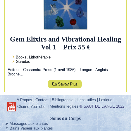
Gem Elixirs and Vibrational Healing
Vol 1 – Prix 55 €
Books, Lithothérapie
Gurudas
Editeur : Cassandra Press (1 avril 1986) – Langue : Anglais –
Broché…
En Savoir Plus
A Propos
|
Contact
|
Bibliographie
|
Liens utiles
|
Lexique
|
|
Mentions légales
© SAUT DE L'ANGE 2022
Chaîne YouTube
Soins du Corps
Massages aux plantes
Bains Vapeur aux plantes