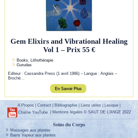
Gem Elixirs and Vibrational Healing
Vol 1 – Prix 55 €
Books, Lithothérapie
Gurudas
Editeur : Cassandra Press (1 avril 1986) – Langue : Anglais –
Broché…
En Savoir Plus
A Propos
|
Contact
|
Bibliographie
|
Liens utiles
|
Lexique
|
|
Mentions légales
© SAUT DE L'ANGE 2022
Chaîne YouTube
Soins du Corps
Massages aux plantes
Bains Vapeur aux plantes