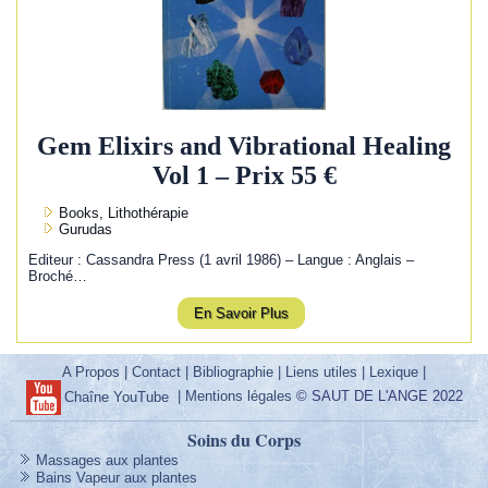
Gem Elixirs and Vibrational Healing
Vol 1 – Prix 55 €
Books, Lithothérapie
Gurudas
Editeur : Cassandra Press (1 avril 1986) – Langue : Anglais –
Broché…
En Savoir Plus
A Propos
|
Contact
|
Bibliographie
|
Liens utiles
|
Lexique
|
|
Mentions légales
© SAUT DE L'ANGE 2022
Chaîne YouTube
Soins du Corps
Massages aux plantes
Bains Vapeur aux plantes