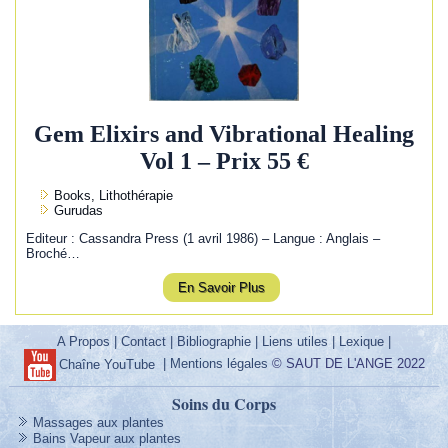
Gem Elixirs and Vibrational Healing
Vol 1 – Prix 55 €
Books, Lithothérapie
Gurudas
Editeur : Cassandra Press (1 avril 1986) – Langue : Anglais –
Broché…
En Savoir Plus
A Propos
|
Contact
|
Bibliographie
|
Liens utiles
|
Lexique
|
|
Mentions légales
© SAUT DE L'ANGE 2022
Chaîne YouTube
Soins du Corps
Massages aux plantes
Bains Vapeur aux plantes