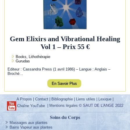
Gem Elixirs and Vibrational Healing
Vol 1 – Prix 55 €
Books, Lithothérapie
Gurudas
Editeur : Cassandra Press (1 avril 1986) – Langue : Anglais –
Broché…
En Savoir Plus
A Propos
|
Contact
|
Bibliographie
|
Liens utiles
|
Lexique
|
|
Mentions légales
© SAUT DE L'ANGE 2022
Chaîne YouTube
Soins du Corps
Massages aux plantes
Bains Vapeur aux plantes