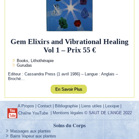
Gem Elixirs and Vibrational Healing
Vol 1 – Prix 55 €
Books, Lithothérapie
Gurudas
Editeur : Cassandra Press (1 avril 1986) – Langue : Anglais –
Broché…
En Savoir Plus
A Propos
|
Contact
|
Bibliographie
|
Liens utiles
|
Lexique
|
|
Mentions légales
© SAUT DE L'ANGE 2022
Chaîne YouTube
Soins du Corps
Massages aux plantes
Bains Vapeur aux plantes