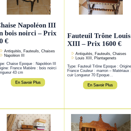
haise Napoléon III
n bois noirci – Prix
Fauteuil Trône Louis
0 €
XIII – Prix 1600 €
Antiquités, Fauteuils, Chaises
Antiquités, Fauteuils, Chaises
Napoléon III
Louis XIII, Plantagenets
pe: Chaise Epoque : Napoléon III
Type: Fauteuil Trône Epoque : Origin
igine: France Matière : bois noirci
France Couleur : marron – Matériaux 
ngueur 43 cm
cuir Longueur 70 Epoque…
En Savoir Plus
En Savoir Plus