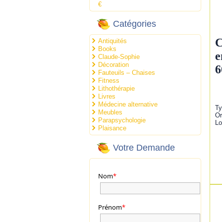
€
Catégories
C
Antiquités
Books
e
Claude-Sophie
Décoration
6
Fauteuils – Chaises
Fitness
Lithothérapie
Livres
Médecine alternative
Ty
Meubles
Or
Parapsychologie
Lo
Plaisance
Votre Demande
Nom
*
Prénom
*