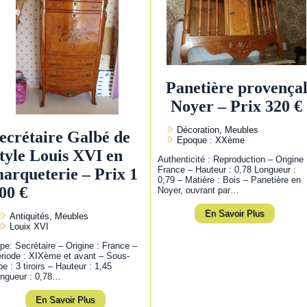
Panetière provença
Noyer – Prix 320 €
Décoration, Meubles
ecrétaire Galbé de
Epoque : XXème
tyle Louis XVI en
Authenticité : Reproduction – Origine 
France – Hauteur : 0,78 Longueur :
arqueterie – Prix 1
0,79 – Matière : Bois – Panetière en
00 €
Noyer, ouvrant par…
En Savoir Plus
Antiquités, Meubles
Louix XVI
pe: Secrétaire – Origine : France –
riode : XIXème et avant – Sous-
pe : 3 tiroirs – Hauteur : 1,45
ngueur : 0,78…
En Savoir Plus