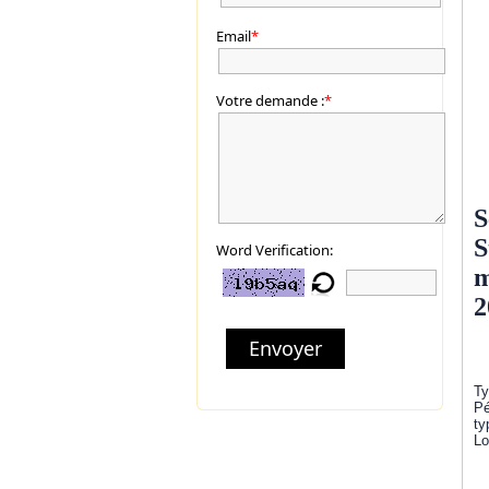
Email
*
Votre demande :
*
S
S
Word Verification:
m
2
Envoyer
Ty
Pé
ty
Lo