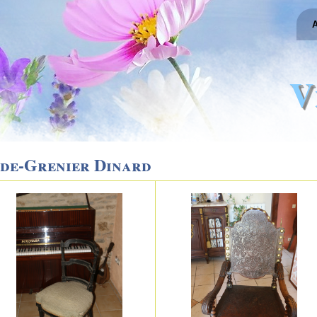
A
V
ide-Grenier Dinard