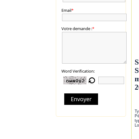
Email
*
Votre demande :
*
S
S
Word Verification:
m
2
Envoyer
Ty
Pé
ty
Lo