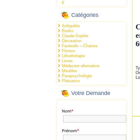
€
Catégories
C
Antiquités
Books
e
Claude-Sophie
Décoration
6
Fauteuils – Chaises
Fitness
Lithothérapie
Livres
Médecine alternative
Ty
Meubles
Or
Parapsychologie
Lo
Plaisance
Votre Demande
Nom
*
Prénom
*