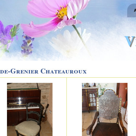
A
V
ide-Grenier Chateauroux