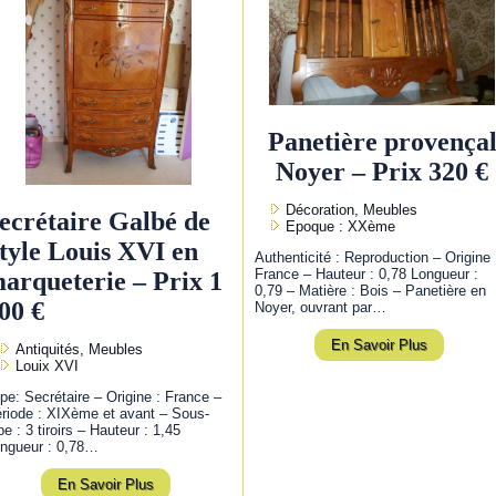
Panetière provença
Noyer – Prix 320 €
Décoration, Meubles
ecrétaire Galbé de
Epoque : XXème
tyle Louis XVI en
Authenticité : Reproduction – Origine 
France – Hauteur : 0,78 Longueur :
arqueterie – Prix 1
0,79 – Matière : Bois – Panetière en
00 €
Noyer, ouvrant par…
En Savoir Plus
Antiquités, Meubles
Louix XVI
pe: Secrétaire – Origine : France –
riode : XIXème et avant – Sous-
pe : 3 tiroirs – Hauteur : 1,45
ngueur : 0,78…
En Savoir Plus