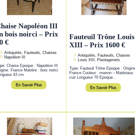
haise Napoléon III
n bois noirci – Prix
Fauteuil Trône Louis
0 €
XIII – Prix 1600 €
Antiquités, Fauteuils, Chaises
Antiquités, Fauteuils, Chaises
Napoléon III
Louis XIII, Plantagenets
pe: Chaise Epoque : Napoléon III
Type: Fauteuil Trône Epoque : Origin
igine: France Matière : bois noirci
France Couleur : marron – Matériaux 
ngueur 43 cm
cuir Longueur 70 Epoque…
En Savoir Plus
En Savoir Plus