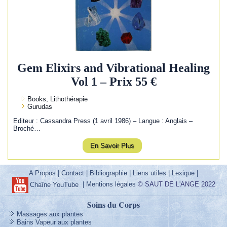
Gem Elixirs and Vibrational Healing
Vol 1 – Prix 55 €
Books, Lithothérapie
Gurudas
Editeur : Cassandra Press (1 avril 1986) – Langue : Anglais –
Broché…
En Savoir Plus
A Propos
|
Contact
|
Bibliographie
|
Liens utiles
|
Lexique
|
|
Mentions légales
© SAUT DE L'ANGE 2022
Chaîne YouTube
Soins du Corps
Massages aux plantes
Bains Vapeur aux plantes