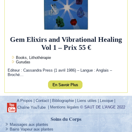
Gem Elixirs and Vibrational Healing
Vol 1 – Prix 55 €
Books, Lithothérapie
Gurudas
Editeur : Cassandra Press (1 avril 1986) – Langue : Anglais –
Broché…
En Savoir Plus
A Propos
|
Contact
|
Bibliographie
|
Liens utiles
|
Lexique
|
|
Mentions légales
© SAUT DE L'ANGE 2022
Chaîne YouTube
Soins du Corps
Massages aux plantes
Bains Vapeur aux plantes