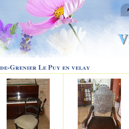
A
V
de-Grenier Le Puy en velay