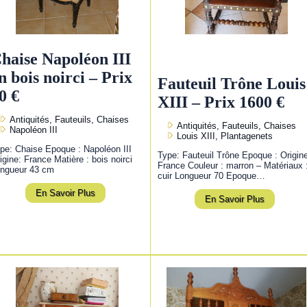
haise Napoléon III
n bois noirci – Prix
Fauteuil Trône Louis
0 €
XIII – Prix 1600 €
Antiquités, Fauteuils, Chaises
Antiquités, Fauteuils, Chaises
Napoléon III
Louis XIII, Plantagenets
pe: Chaise Epoque : Napoléon III
Type: Fauteuil Trône Epoque : Origin
igine: France Matière : bois noirci
France Couleur : marron – Matériaux 
ngueur 43 cm
cuir Longueur 70 Epoque…
En Savoir Plus
En Savoir Plus