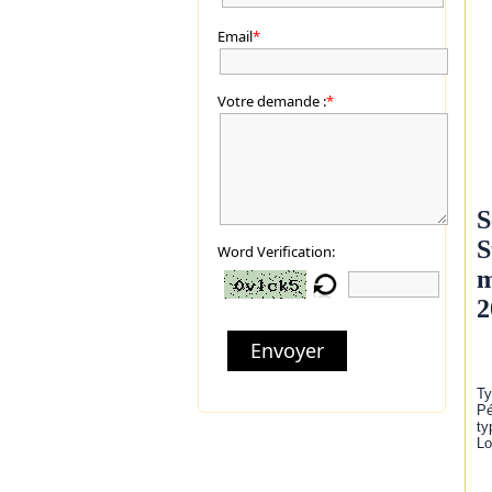
Email
*
Votre demande :
*
S
S
Word Verification:
m
2
Envoyer
Ty
Pé
ty
Lo