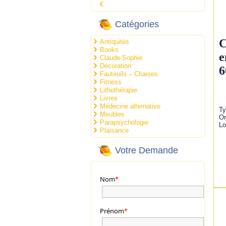
€
Catégories
C
Antiquités
Books
e
Claude-Sophie
Décoration
6
Fauteuils – Chaises
Fitness
Lithothérapie
Livres
Médecine alternative
Ty
Meubles
Or
Parapsychologie
Lo
Plaisance
Votre Demande
Nom
*
Prénom
*