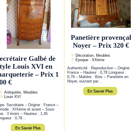
Panetière provença
Noyer – Prix 320 €
Décoration, Meubles
ecrétaire Galbé de
Epoque : XXème
tyle Louis XVI en
Authenticité : Reproduction – Origine 
France – Hauteur : 0,78 Longueur :
arqueterie – Prix 1
0,79 – Matière : Bois – Panetière en
00 €
Noyer, ouvrant par…
En Savoir Plus
Antiquités, Meubles
Louix XVI
pe: Secrétaire – Origine : France –
riode : XIXème et avant – Sous-
pe : 3 tiroirs – Hauteur : 1,45
ngueur : 0,78…
En Savoir Plus