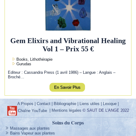
Gem Elixirs and Vibrational Healing
Vol 1 – Prix 55 €
Books, Lithothérapie
Gurudas
Editeur : Cassandra Press (1 avril 1986) – Langue : Anglais –
Broché…
En Savoir Plus
A Propos
|
Contact
|
Bibliographie
|
Liens utiles
|
Lexique
|
|
Mentions légales
© SAUT DE L'ANGE 2022
Chaîne YouTube
Soins du Corps
Massages aux plantes
Bains Vapeur aux plantes