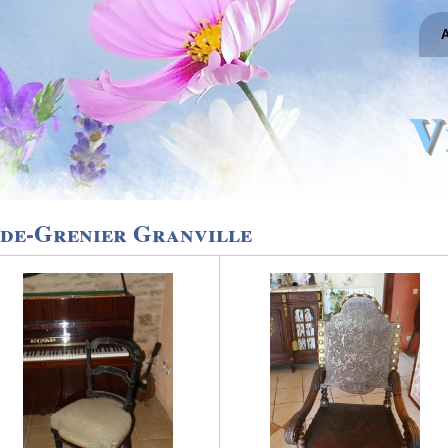
A
V
ide-Grenier Granville