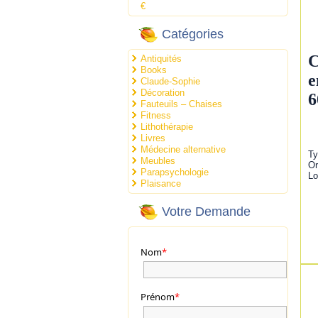
€
Catégories
C
Antiquités
Books
e
Claude-Sophie
Décoration
6
Fauteuils – Chaises
Fitness
Lithothérapie
Livres
Médecine alternative
Ty
Meubles
Or
Parapsychologie
Lo
Plaisance
Votre Demande
Nom
*
Prénom
*