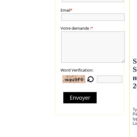
Email
*
Votre demande :
*
S
S
Word Verification:
m
2
Envoyer
Ty
Pé
ty
Lo