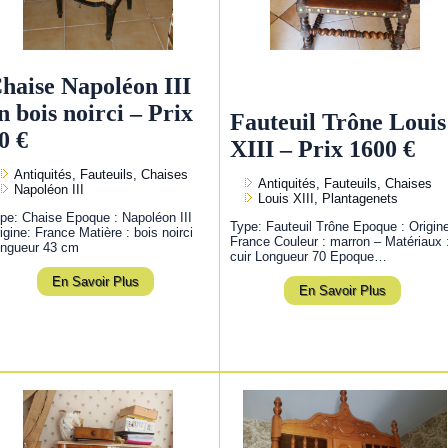
haise Napoléon III
n bois noirci – Prix
Fauteuil Trône Louis
0 €
XIII – Prix 1600 €
Antiquités, Fauteuils, Chaises
Antiquités, Fauteuils, Chaises
Napoléon III
Louis XIII, Plantagenets
pe: Chaise Epoque : Napoléon III
Type: Fauteuil Trône Epoque : Origin
igine: France Matière : bois noirci
France Couleur : marron – Matériaux 
ngueur 43 cm
cuir Longueur 70 Epoque…
En Savoir Plus
En Savoir Plus