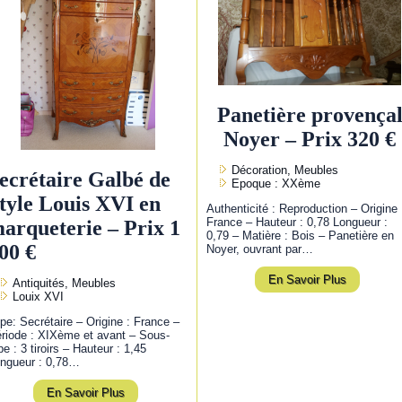
Panetière provença
Noyer – Prix 320 €
Décoration, Meubles
ecrétaire Galbé de
Epoque : XXème
tyle Louis XVI en
Authenticité : Reproduction – Origine 
France – Hauteur : 0,78 Longueur :
arqueterie – Prix 1
0,79 – Matière : Bois – Panetière en
00 €
Noyer, ouvrant par…
En Savoir Plus
Antiquités, Meubles
Louix XVI
pe: Secrétaire – Origine : France –
riode : XIXème et avant – Sous-
pe : 3 tiroirs – Hauteur : 1,45
ngueur : 0,78…
En Savoir Plus