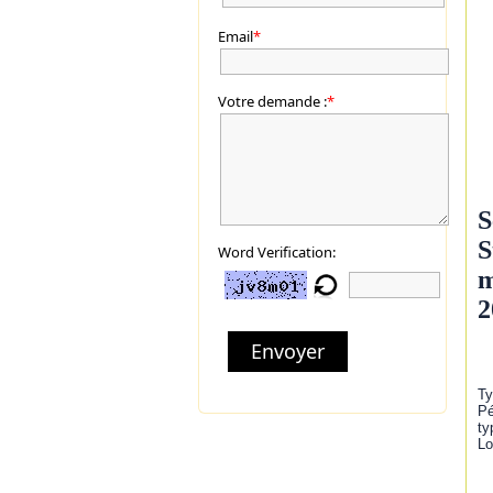
Email
*
Votre demande :
*
S
S
Word Verification:
m
2
Envoyer
Ty
Pé
ty
Lo