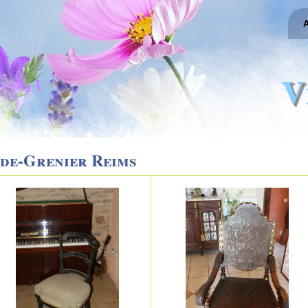
A
V
de-Grenier Reims