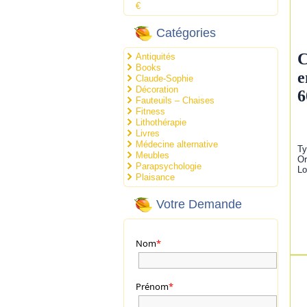
€
Catégories
C
Antiquités
Books
e
Claude-Sophie
Décoration
6
Fauteuils – Chaises
Fitness
Lithothérapie
Livres
Médecine alternative
Ty
Meubles
Or
Parapsychologie
Lo
Plaisance
Votre Demande
Nom
*
Prénom
*