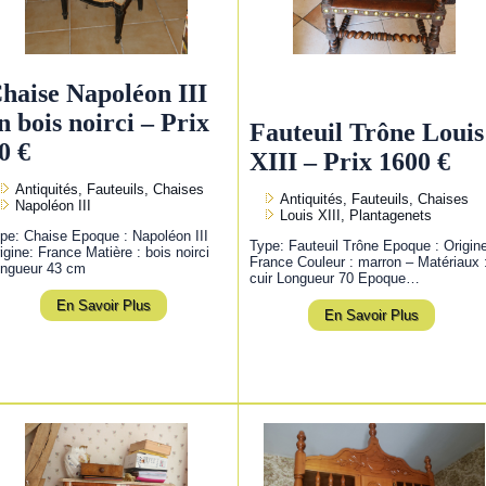
haise Napoléon III
n bois noirci – Prix
Fauteuil Trône Louis
0 €
XIII – Prix 1600 €
Antiquités, Fauteuils, Chaises
Antiquités, Fauteuils, Chaises
Napoléon III
Louis XIII, Plantagenets
pe: Chaise Epoque : Napoléon III
Type: Fauteuil Trône Epoque : Origin
igine: France Matière : bois noirci
France Couleur : marron – Matériaux 
ngueur 43 cm
cuir Longueur 70 Epoque…
En Savoir Plus
En Savoir Plus