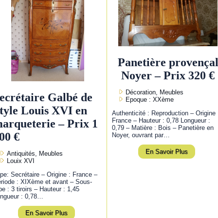
Panetière provença
Noyer – Prix 320 €
Décoration, Meubles
ecrétaire Galbé de
Epoque : XXème
tyle Louis XVI en
Authenticité : Reproduction – Origine 
France – Hauteur : 0,78 Longueur :
arqueterie – Prix 1
0,79 – Matière : Bois – Panetière en
00 €
Noyer, ouvrant par…
En Savoir Plus
Antiquités, Meubles
Louix XVI
pe: Secrétaire – Origine : France –
riode : XIXème et avant – Sous-
pe : 3 tiroirs – Hauteur : 1,45
ngueur : 0,78…
En Savoir Plus