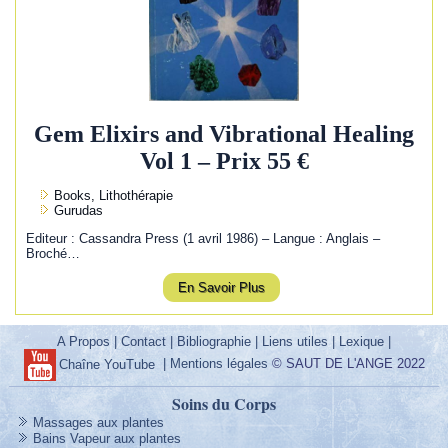
Gem Elixirs and Vibrational Healing
Vol 1 – Prix 55 €
Books, Lithothérapie
Gurudas
Editeur : Cassandra Press (1 avril 1986) – Langue : Anglais –
Broché…
En Savoir Plus
A Propos
|
Contact
|
Bibliographie
|
Liens utiles
|
Lexique
|
|
Mentions légales
© SAUT DE L'ANGE 2022
Chaîne YouTube
Soins du Corps
Massages aux plantes
Bains Vapeur aux plantes