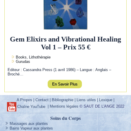
Gem Elixirs and Vibrational Healing
Vol 1 – Prix 55 €
Books, Lithothérapie
Gurudas
Editeur : Cassandra Press (1 avril 1986) – Langue : Anglais –
Broché…
En Savoir Plus
A Propos
|
Contact
|
Bibliographie
|
Liens utiles
|
Lexique
|
|
Mentions légales
© SAUT DE L'ANGE 2022
Chaîne YouTube
Soins du Corps
Massages aux plantes
Bains Vapeur aux plantes