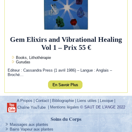
Gem Elixirs and Vibrational Healing
Vol 1 – Prix 55 €
Books, Lithothérapie
Gurudas
Editeur : Cassandra Press (1 avril 1986) – Langue : Anglais –
Broché…
En Savoir Plus
A Propos
|
Contact
|
Bibliographie
|
Liens utiles
|
Lexique
|
|
Mentions légales
© SAUT DE L'ANGE 2022
Chaîne YouTube
Soins du Corps
Massages aux plantes
Bains Vapeur aux plantes