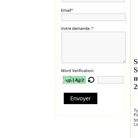
Email
*
Votre demande :
*
S
S
Word Verification:
m
2
Envoyer
Ty
Pé
ty
Lo