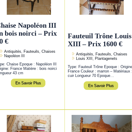
haise Napoléon III
n bois noirci – Prix
Fauteuil Trône Louis
0 €
XIII – Prix 1600 €
Antiquités, Fauteuils, Chaises
Antiquités, Fauteuils, Chaises
Napoléon III
Louis XIII, Plantagenets
pe: Chaise Epoque : Napoléon III
Type: Fauteuil Trône Epoque : Origin
igine: France Matière : bois noirci
France Couleur : marron – Matériaux 
ngueur 43 cm
cuir Longueur 70 Epoque…
En Savoir Plus
En Savoir Plus