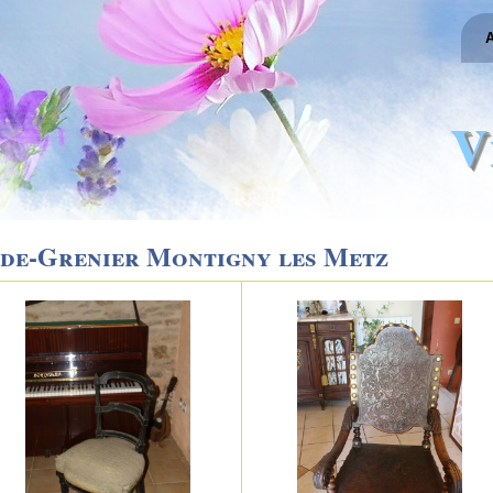
A
V
ide-Grenier Montigny les Metz