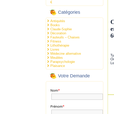
€
Catégories
C
Antiquités
Books
e
Claude-Sophie
Décoration
6
Fauteuils – Chaises
Fitness
Lithothérapie
Livres
Médecine alternative
Ty
Meubles
Or
Parapsychologie
Lo
Plaisance
Votre Demande
Nom
*
Prénom
*