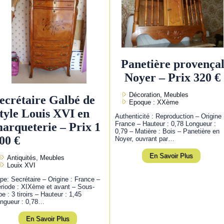
Panetière provença
Noyer – Prix 320 €
Décoration, Meubles
ecrétaire Galbé de
Epoque : XXème
tyle Louis XVI en
Authenticité : Reproduction – Origine 
France – Hauteur : 0,78 Longueur :
arqueterie – Prix 1
0,79 – Matière : Bois – Panetière en
00 €
Noyer, ouvrant par…
En Savoir Plus
Antiquités, Meubles
Louix XVI
pe: Secrétaire – Origine : France –
riode : XIXème et avant – Sous-
pe : 3 tiroirs – Hauteur : 1,45
ngueur : 0,78…
En Savoir Plus