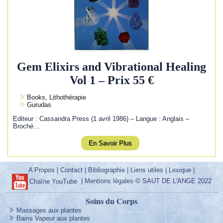
Gem Elixirs and Vibrational Healing
Vol 1 – Prix 55 €
Books, Lithothérapie
Gurudas
Editeur : Cassandra Press (1 avril 1986) – Langue : Anglais –
Broché…
En Savoir Plus
A Propos
|
Contact
|
Bibliographie
|
Liens utiles
|
Lexique
|
|
Mentions légales
© SAUT DE L'ANGE 2022
Chaîne YouTube
Soins du Corps
Massages aux plantes
Bains Vapeur aux plantes