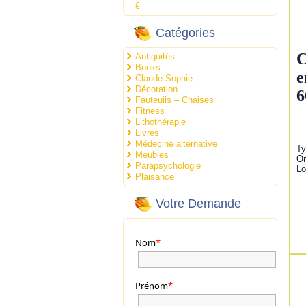
€
Catégories
C
Antiquités
Books
e
Claude-Sophie
Décoration
6
Fauteuils – Chaises
Fitness
Lithothérapie
Livres
Médecine alternative
Ty
Meubles
Or
Parapsychologie
Lo
Plaisance
Votre Demande
Nom
*
Prénom
*