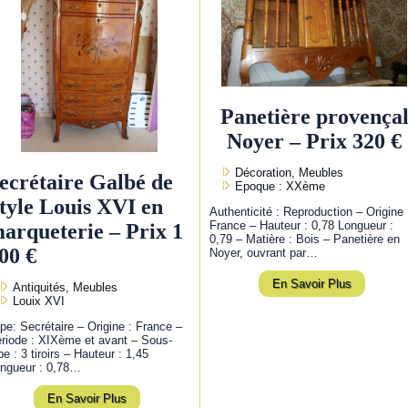
Panetière provença
Noyer – Prix 320 €
Décoration, Meubles
ecrétaire Galbé de
Epoque : XXème
tyle Louis XVI en
Authenticité : Reproduction – Origine 
France – Hauteur : 0,78 Longueur :
arqueterie – Prix 1
0,79 – Matière : Bois – Panetière en
00 €
Noyer, ouvrant par…
En Savoir Plus
Antiquités, Meubles
Louix XVI
pe: Secrétaire – Origine : France –
riode : XIXème et avant – Sous-
pe : 3 tiroirs – Hauteur : 1,45
ngueur : 0,78…
En Savoir Plus