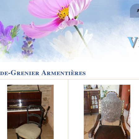
A
V
ide-Grenier Armentières