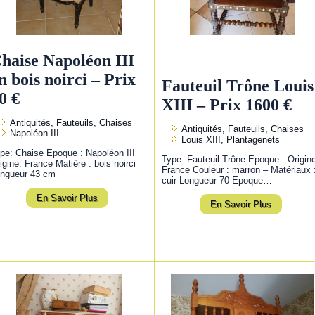
haise Napoléon III
n bois noirci – Prix
Fauteuil Trône Louis
0 €
XIII – Prix 1600 €
Antiquités, Fauteuils, Chaises
Antiquités, Fauteuils, Chaises
Napoléon III
Louis XIII, Plantagenets
pe: Chaise Epoque : Napoléon III
Type: Fauteuil Trône Epoque : Origin
igine: France Matière : bois noirci
France Couleur : marron – Matériaux 
ngueur 43 cm
cuir Longueur 70 Epoque…
En Savoir Plus
En Savoir Plus