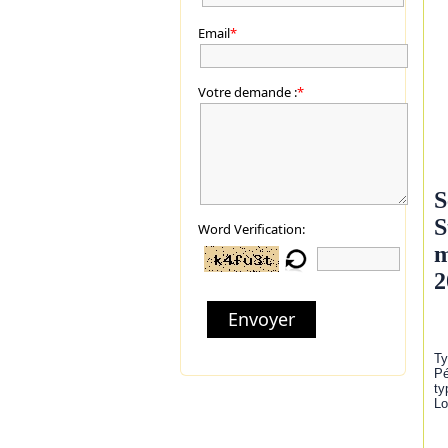
Email
*
Votre demande :
*
S
S
Word Verification:
m
2
Envoyer
Ty
Pé
ty
Lo