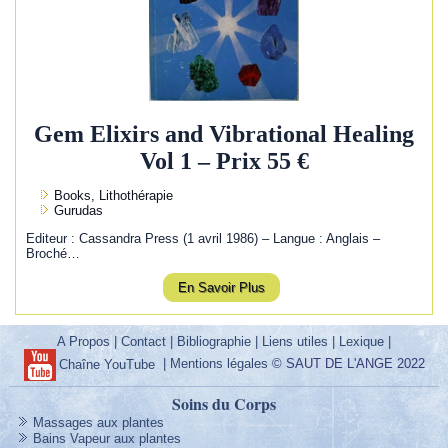
Gem Elixirs and Vibrational Healing
Vol 1 – Prix 55 €
Books, Lithothérapie
Gurudas
Editeur : Cassandra Press (1 avril 1986) – Langue : Anglais –
Broché…
En Savoir Plus
A Propos
|
Contact
|
Bibliographie
|
Liens utiles
|
Lexique
|
|
Mentions légales
© SAUT DE L'ANGE 2022
Chaîne YouTube
Soins du Corps
Massages aux plantes
Bains Vapeur aux plantes