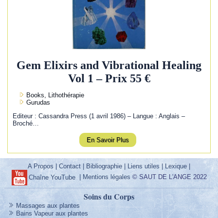
Gem Elixirs and Vibrational Healing
Vol 1 – Prix 55 €
Books, Lithothérapie
Gurudas
Editeur : Cassandra Press (1 avril 1986) – Langue : Anglais –
Broché…
En Savoir Plus
A Propos
|
Contact
|
Bibliographie
|
Liens utiles
|
Lexique
|
|
Mentions légales
© SAUT DE L'ANGE 2022
Chaîne YouTube
Soins du Corps
Massages aux plantes
Bains Vapeur aux plantes