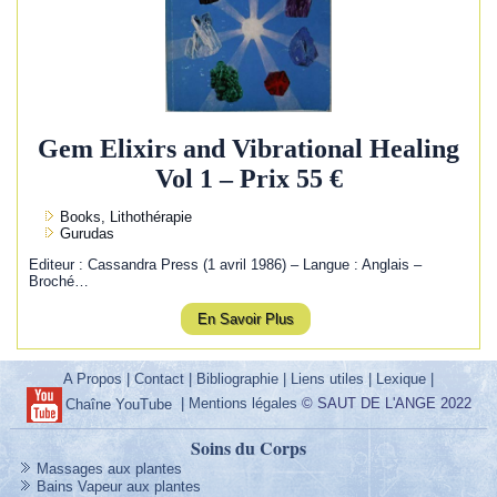
Gem Elixirs and Vibrational Healing
Vol 1 – Prix 55 €
Books, Lithothérapie
Gurudas
Editeur : Cassandra Press (1 avril 1986) – Langue : Anglais –
Broché…
En Savoir Plus
A Propos
|
Contact
|
Bibliographie
|
Liens utiles
|
Lexique
|
|
Mentions légales
© SAUT DE L'ANGE 2022
Chaîne YouTube
Soins du Corps
Massages aux plantes
Bains Vapeur aux plantes