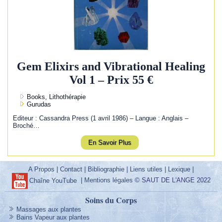
Gem Elixirs and Vibrational Healing
Vol 1 – Prix 55 €
Books, Lithothérapie
Gurudas
Editeur : Cassandra Press (1 avril 1986) – Langue : Anglais –
Broché…
En Savoir Plus
A Propos
|
Contact
|
Bibliographie
|
Liens utiles
|
Lexique
|
|
Mentions légales
© SAUT DE L'ANGE 2022
Chaîne YouTube
Soins du Corps
Massages aux plantes
Bains Vapeur aux plantes