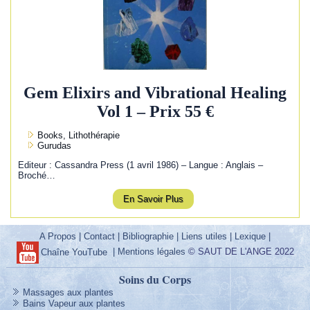
Gem Elixirs and Vibrational Healing
Vol 1 – Prix 55 €
Books, Lithothérapie
Gurudas
Editeur : Cassandra Press (1 avril 1986) – Langue : Anglais –
Broché…
En Savoir Plus
A Propos
|
Contact
|
Bibliographie
|
Liens utiles
|
Lexique
|
|
Mentions légales
© SAUT DE L'ANGE 2022
Chaîne YouTube
Soins du Corps
Massages aux plantes
Bains Vapeur aux plantes