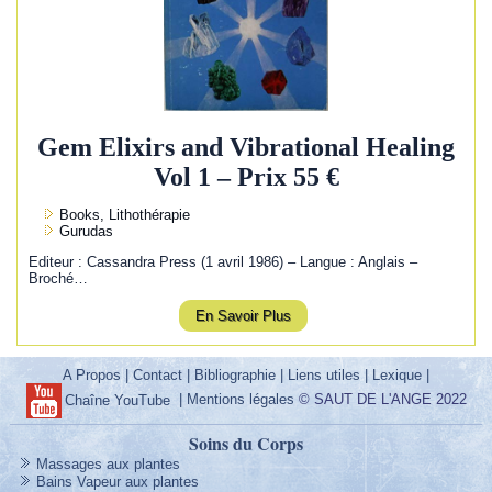
Gem Elixirs and Vibrational Healing
Vol 1 – Prix 55 €
Books, Lithothérapie
Gurudas
Editeur : Cassandra Press (1 avril 1986) – Langue : Anglais –
Broché…
En Savoir Plus
A Propos
|
Contact
|
Bibliographie
|
Liens utiles
|
Lexique
|
|
Mentions légales
© SAUT DE L'ANGE 2022
Chaîne YouTube
Soins du Corps
Massages aux plantes
Bains Vapeur aux plantes