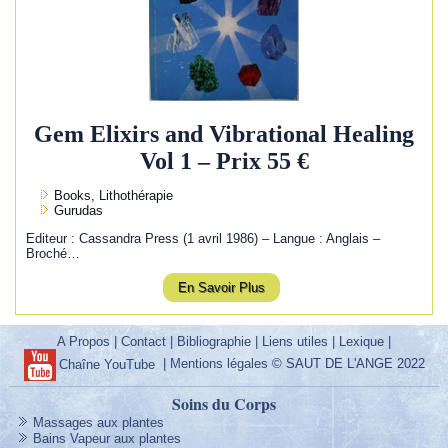
Gem Elixirs and Vibrational Healing
Vol 1 – Prix 55 €
Books, Lithothérapie
Gurudas
Editeur : Cassandra Press (1 avril 1986) – Langue : Anglais –
Broché…
En Savoir Plus
A Propos
|
Contact
|
Bibliographie
|
Liens utiles
|
Lexique
|
|
Mentions légales
© SAUT DE L'ANGE 2022
Chaîne YouTube
Soins du Corps
Massages aux plantes
Bains Vapeur aux plantes