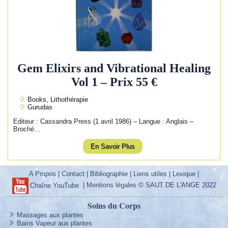
Gem Elixirs and Vibrational Healing
Vol 1 – Prix 55 €
Books, Lithothérapie
Gurudas
Editeur : Cassandra Press (1 avril 1986) – Langue : Anglais –
Broché…
En Savoir Plus
A Propos
|
Contact
|
Bibliographie
|
Liens utiles
|
Lexique
|
|
Mentions légales
© SAUT DE L'ANGE 2022
Chaîne YouTube
Soins du Corps
Massages aux plantes
Bains Vapeur aux plantes