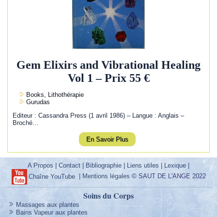
Gem Elixirs and Vibrational Healing
Vol 1 – Prix 55 €
Books, Lithothérapie
Gurudas
Editeur : Cassandra Press (1 avril 1986) – Langue : Anglais –
Broché…
En Savoir Plus
A Propos
|
Contact
|
Bibliographie
|
Liens utiles
|
Lexique
|
|
Mentions légales
© SAUT DE L'ANGE 2022
Chaîne YouTube
Soins du Corps
Massages aux plantes
Bains Vapeur aux plantes