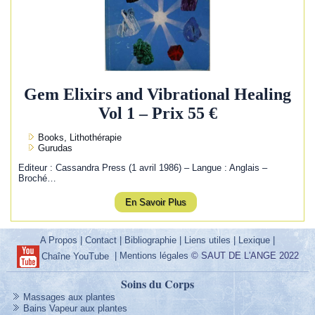
Gem Elixirs and Vibrational Healing
Vol 1 – Prix 55 €
Books, Lithothérapie
Gurudas
Editeur : Cassandra Press (1 avril 1986) – Langue : Anglais –
Broché…
En Savoir Plus
A Propos
|
Contact
|
Bibliographie
|
Liens utiles
|
Lexique
|
|
Mentions légales
© SAUT DE L'ANGE 2022
Chaîne YouTube
Soins du Corps
Massages aux plantes
Bains Vapeur aux plantes