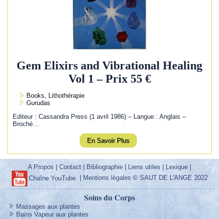
Gem Elixirs and Vibrational Healing
Vol 1 – Prix 55 €
Books, Lithothérapie
Gurudas
Editeur : Cassandra Press (1 avril 1986) – Langue : Anglais –
Broché…
En Savoir Plus
A Propos
|
Contact
|
Bibliographie
|
Liens utiles
|
Lexique
|
|
Mentions légales
© SAUT DE L'ANGE 2022
Chaîne YouTube
Soins du Corps
Massages aux plantes
Bains Vapeur aux plantes