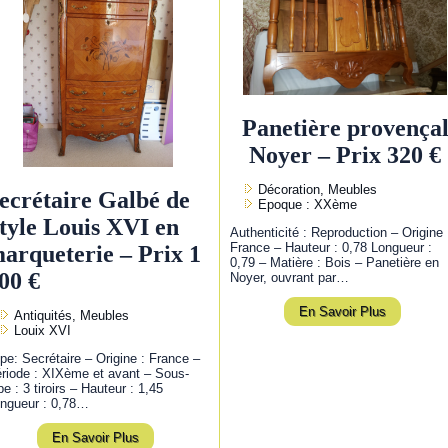
Panetière provença
Noyer – Prix 320 €
Décoration, Meubles
ecrétaire Galbé de
Epoque : XXème
tyle Louis XVI en
Authenticité : Reproduction – Origine 
France – Hauteur : 0,78 Longueur :
arqueterie – Prix 1
0,79 – Matière : Bois – Panetière en
00 €
Noyer, ouvrant par…
En Savoir Plus
Antiquités, Meubles
Louix XVI
pe: Secrétaire – Origine : France –
riode : XIXème et avant – Sous-
pe : 3 tiroirs – Hauteur : 1,45
ngueur : 0,78…
En Savoir Plus