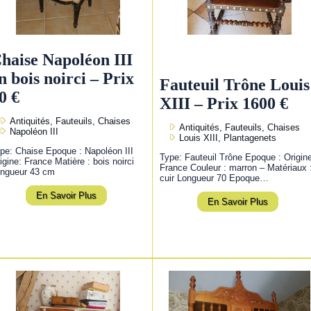
haise Napoléon III
n bois noirci – Prix
Fauteuil Trône Louis
0 €
XIII – Prix 1600 €
Antiquités, Fauteuils, Chaises
Antiquités, Fauteuils, Chaises
Napoléon III
Louis XIII, Plantagenets
pe: Chaise Epoque : Napoléon III
Type: Fauteuil Trône Epoque : Origin
igine: France Matière : bois noirci
France Couleur : marron – Matériaux 
ngueur 43 cm
cuir Longueur 70 Epoque…
En Savoir Plus
En Savoir Plus