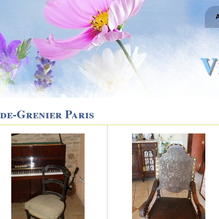
A
V
de-Grenier Paris