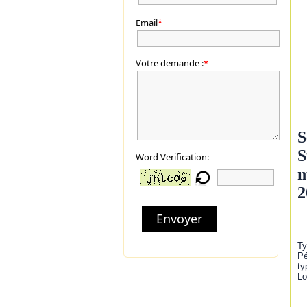
Email
*
Votre demande :
*
S
S
Word Verification:
m
2
Envoyer
Ty
Pé
ty
Lo