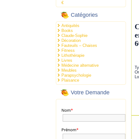
€
Catégories
C
Antiquités
Books
e
Claude-Sophie
Décoration
6
Fauteuils – Chaises
Fitness
Lithothérapie
Livres
Médecine alternative
Ty
Meubles
Or
Parapsychologie
Lo
Plaisance
Votre Demande
Nom
*
Prénom
*