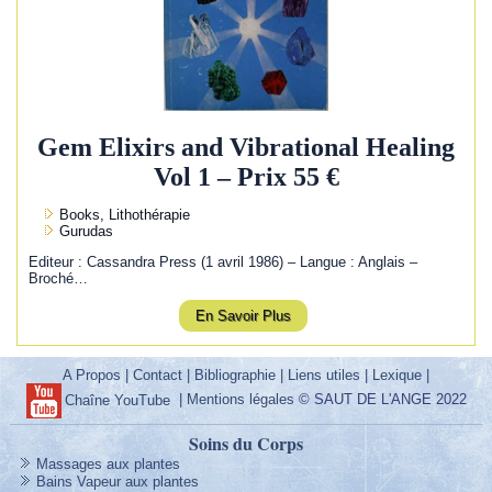
Gem Elixirs and Vibrational Healing
Vol 1 – Prix 55 €
Books, Lithothérapie
Gurudas
Editeur : Cassandra Press (1 avril 1986) – Langue : Anglais –
Broché…
En Savoir Plus
A Propos
|
Contact
|
Bibliographie
|
Liens utiles
|
Lexique
|
|
Mentions légales
© SAUT DE L'ANGE 2022
Chaîne YouTube
Soins du Corps
Massages aux plantes
Bains Vapeur aux plantes