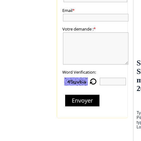
Email
*
Votre demande :
*
S
S
Word Verification:
m
2
Envoyer
Ty
Pé
ty
Lo