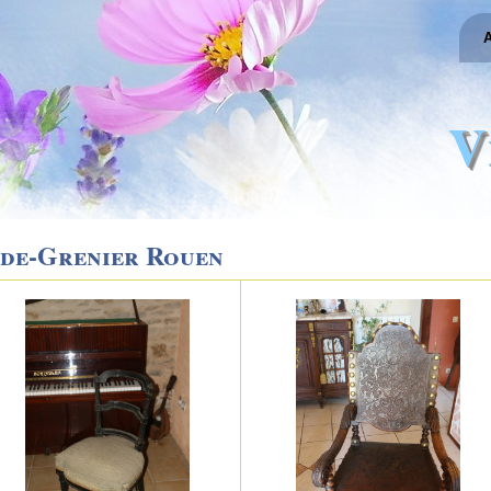
A
V
ide-Grenier Rouen