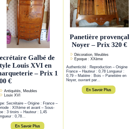
Panetière provença
Noyer – Prix 320 €
Décoration, Meubles
ecrétaire Galbé de
Epoque : XXème
tyle Louis XVI en
Authenticité : Reproduction – Origine 
France – Hauteur : 0,78 Longueur :
arqueterie – Prix 1
0,79 – Matière : Bois – Panetière en
00 €
Noyer, ouvrant par…
En Savoir Plus
Antiquités, Meubles
Louix XVI
pe: Secrétaire – Origine : France –
riode : XIXème et avant – Sous-
pe : 3 tiroirs – Hauteur : 1,45
ngueur : 0,78…
En Savoir Plus