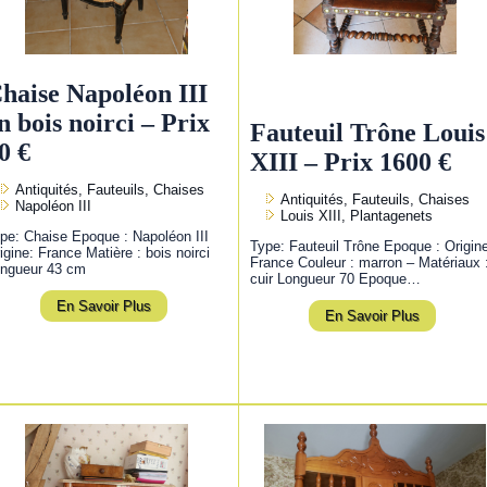
haise Napoléon III
n bois noirci – Prix
Fauteuil Trône Louis
0 €
XIII – Prix 1600 €
Antiquités, Fauteuils, Chaises
Antiquités, Fauteuils, Chaises
Napoléon III
Louis XIII, Plantagenets
pe: Chaise Epoque : Napoléon III
Type: Fauteuil Trône Epoque : Origin
igine: France Matière : bois noirci
France Couleur : marron – Matériaux 
ngueur 43 cm
cuir Longueur 70 Epoque…
En Savoir Plus
En Savoir Plus