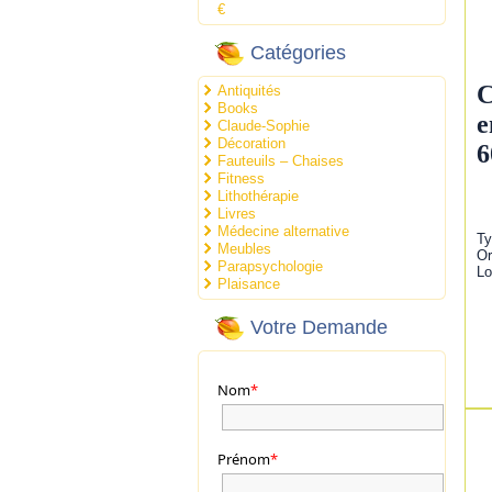
€
Catégories
C
Antiquités
Books
e
Claude-Sophie
Décoration
6
Fauteuils – Chaises
Fitness
Lithothérapie
Livres
Médecine alternative
Ty
Meubles
Or
Parapsychologie
Lo
Plaisance
Votre Demande
Nom
*
Prénom
*